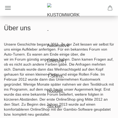
Über uns
Unsere Geschichte begann 2011. Zu der Zeit liessen wir selbst für
uns einige Aufkleber anfertigen. Für ein bekanntes Forum von
Auto-Tunern. Es waren am Ende einige über, die
wir im Forum günstig angeboten haben. Dann kamen Fragen auf,
ob es nicht auch andere Farben gäbe. Die Anfragen mehrten
sich. Damals wurde dann das Weihnachtsgeld auf den Kopf
gehauen für einen kleinen Plotter und einige Rollen Folie. Im
Februar 2012 wurde dann das Unternehmen Kustomwork
gegründet. Wenige Monate später nahmen wir den Textildruck mit
ins Programm, auf dem noch heute unser Augenmerk liegt. Erst
wurde das eine bekannte Forum beliefert, weitere folgten in
kürzeren Abständen. Der erste OnlineShop ging Mitte 2012 an
den Start. Zu Beginn des Jahres 2013 wurde auf einen
komfortableren OnlineShop mit der Gambio-Software geupdatet
bzw. komplett neu gestaltet.