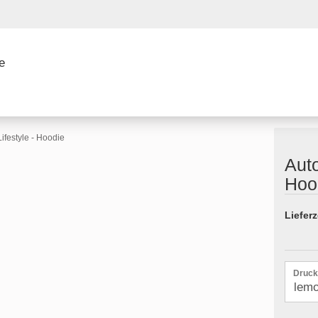
ifestyle - Hoodie
Auto
Hoo
Konto 
Lieferz
Passw
Druck