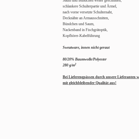
Saum und Bündchen weiter geschnitten,
schlankere Schulterpartie und Ärmel,
nach vorne versetzte Schulternaht,
Decknähte an Armausschnitten,
Bündchen und Saum,
Nackenband in Fischgrätoptik,
Kopfhörer-Kabelführung
Sweatware, innen nicht geraut
80/20% Baumwolle/Polyester
2
280 g/m
Bei Lieferengpässen durch unsere Lieferanten w
mit gleichbleibender Qualität aus!