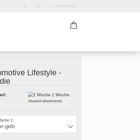
Kundenlogin
motive Lifestyle -
die
erstellen
eit:
1 Woche
(Ausland abweichend)
ort vergessen?
farbe 1: