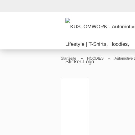
»
»
Startseite
HOODIES
Automotive L