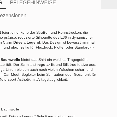
G
PFLEGEHINWEISE
ezensionen
t
feiert eine Ikone der Straßen und Rennstrecken: die
e präzise, reduzierte Silhouette des E36 in dynamischer
en Claim
Drive a Legend
. Das Design ist bewusst minimal
rn und gleichzeitig für Flexdruck, Plotter oder Standard‑T-
 Baumwolle
bietet das Shirt ein weiches Tragegefühl,
ilität. Der Schnitt ist
regular fit
und fällt true to size aus.
egt; Linien bleiben auch nach vielen Wäschen scharf und
dem Car‑Meet, Begleiter beim Schrauben oder Geschenk für
torsport‑Ästhetik mit Alltagstauglichkeit.
 Baumwolle
 mit „Drive a Legend“ Schriftzug; plotter‑ und