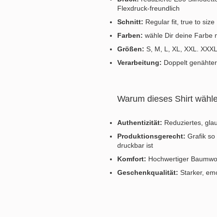
Flexdruck‑freundlich
Schnitt:
Regular fit, true to size
Farben:
wähle Dir deine Farbe 
Größen:
S, M, L, XL, XXL. XXXL
Verarbeitung:
Doppelt genähter 
Warum dieses Shirt wähl
Authentizität:
Reduziertes, gla
Produktionsgerecht:
Grafik so
druckbar ist
Komfort:
Hochwertiger Baumwolls
Geschenkqualität:
Starker, emo