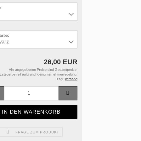
:
farbe:
26,00 EUR
Alle angegebenen Preise sind Gesamtpreise.
steuerbefreit aufgrund Kleinunternehmerregelung.
zzgl.
Versand
FRAGE ZUM PRODUKT