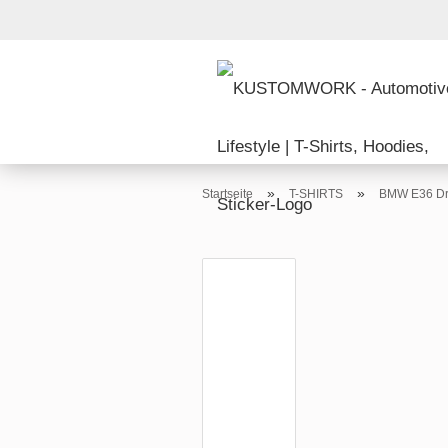
»
»
Startseite
T-SHIRTS
BMW E36 Dri