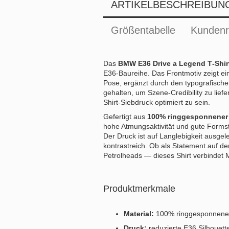
ARTIKELBESCHREIBUN
Größentabelle
Kundenr
Das
BMW E36 Drive a Legend T‑Shir
E36‑Baureihe. Das Frontmotiv zeigt ein
Pose, ergänzt durch den typografisch
gehalten, um Szene‑Credibility zu liefe
Shirt‑Siebdruck optimiert zu sein.
Gefertigt aus
100% ringgesponnener
hohe Atmungsaktivität und gute Formstab
Der Druck ist auf Langlebigkeit ausgel
kontrastreich. Ob als Statement auf 
Petrolheads — dieses Shirt verbindet Mo
Produktmerkmale
Material:
100% ringgesponnene
Druck:
reduzierte E36 Silhouette