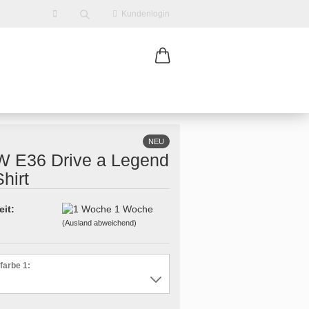
Kundenlogin
NEU
 E36 Drive a Legend
Shirt
erstellen
eit:
1 Woche
(Ausland abweichend)
ort vergessen?
farbe 1: