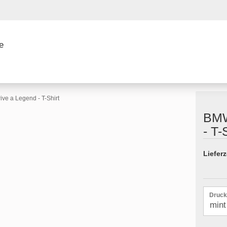
ve a Legend - T-Shirt
BMW
- T-
Konto 
Lieferz
Passw
Druck