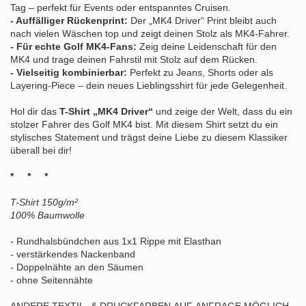
Tag – perfekt für Events oder entspanntes Cruisen.
- Auffälliger Rückenprint:
Der „MK4 Driver“ Print bleibt auch
nach vielen Wäschen top und zeigt deinen Stolz als MK4-Fahrer.
- Für echte Golf MK4-Fans:
Zeig deine Leidenschaft für den
MK4 und trage deinen Fahrstil mit Stolz auf dem Rücken.
- Vielseitig kombinierbar:
Perfekt zu Jeans, Shorts oder als
Layering-Piece – dein neues Lieblingsshirt für jede Gelegenheit.
Hol dir das
T-Shirt „MK4 Driver“
und zeige der Welt, dass du ein
stolzer Fahrer des Golf MK4 bist. Mit diesem Shirt setzt du ein
stylisches Statement und trägst deine Liebe zu diesem Klassiker
überall bei dir!
* * *
T-Shirt 150g/m²
100% Baumwolle
- Rundhalsbündchen aus 1x1 Rippe mit Elasthan
- verstärkendes Nackenband
- Doppelnähte an den Säumen
- ohne Seitennähte
ANDERE TEXTIL- & DRUCKFARBEN AUF ANFRAGE MÖGLICH