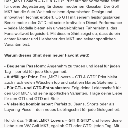
Der
„MK7 Lovers – GTI & GTD“
Print auf der Vorderseite steht
für deine Begeisterung für diesen modernen Klassiker. Der Golf
MK7 hat die Auto-Welt mit seinem dynamischen Design und
innovativer Technik erobert. Ob GTI mit seinem leistungsstarken
Benzinmotor oder GTD mit seiner kraftvollen Diesel-Performance
– beide Modelle bieten ein unvergleichliches Fahrerlebnis, das
Fans weltweit begeistert. Mit diesem Shirt zeigst du, dass du ein
echter Kenner und Liebhaber des MK7 und seiner sportlichen
Varianten bist.
Warum dieses Shirt dein neuer Favorit wird:
- Bequeme Passform:
Angenehm zu tragen und ideal für jeden
Tag – perfekt für jede Gelegenheit.
- Auffälliger Print:
Der „MK7 Lovers – GTI & GTD“ Print bleibt
auch nach vielen Wäschen top und setzt ein klares Statement.
- Für GTI- und GTD-Enthusiasten:
Zeig deine Leidenschaft für
den Golf MK7 und seine sportlichen Varianten. Trage deine Liebe
für den GTI und GTD mit Stolz.
- Vielseitig kombinierbar:
Perfekt zu Jeans, Shorts oder als
Layering-Piece – dein neues Lieblingsshirt für jede Gelegenheit.
Hol dir das
T-Shirt „MK7 Lovers – GTI & GTD“
und feiere deine
Liebe zum VW Golf MK7, egal ob GTI oder GTD, jeden Tag. Mit