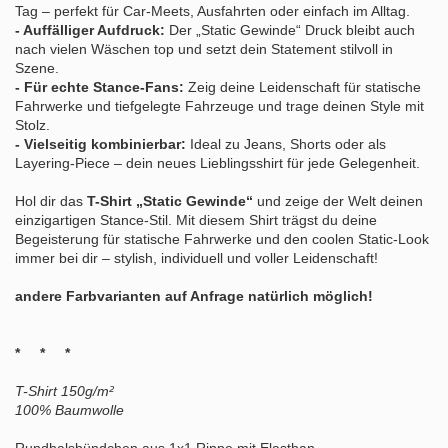
Tag – perfekt für Car-Meets, Ausfahrten oder einfach im Alltag.
- Auffälliger Aufdruck:
Der „Static Gewinde“ Druck bleibt auch
nach vielen Wäschen top und setzt dein Statement stilvoll in
Szene.
- Für echte Stance-Fans:
Zeig deine Leidenschaft für statische
Fahrwerke und tiefgelegte Fahrzeuge und trage deinen Style mit
Stolz.
- Vielseitig kombinierbar:
Ideal zu Jeans, Shorts oder als
Layering-Piece – dein neues Lieblingsshirt für jede Gelegenheit.
Hol dir das
T-Shirt „Static Gewinde“
und zeige der Welt deinen
einzigartigen Stance-Stil. Mit diesem Shirt trägst du deine
Begeisterung für statische Fahrwerke und den coolen Static-Look
immer bei dir – stylish, individuell und voller Leidenschaft!
andere Farbvarianten auf Anfrage natürlich möglich!
* * *
T-Shirt 150g/m²
100% Baumwolle
Rundhalsbündchen aus 1x1 Rippe mit Elasthan