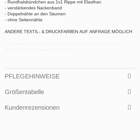
- Rundhalsbündchen aus 1x1 Rippe mit Elasthan
- verstärkendes Nackenband
- Doppelnähte an den Säumen
- ohne Seitennähte
ANDERE TEXTIL- & DRUCKFARBEN AUF ANFRAGE MÖGLICH
AUDI VOLKSWAGEN PORSCHE 1/4 MEILE RACETRACK RACEDAYS TURBO GARETT
BOOST VR6 V6 R32 R36 RENNER TURBOELITE
PFLEGEHINWEISE
Größentabelle
Kundenrezensionen