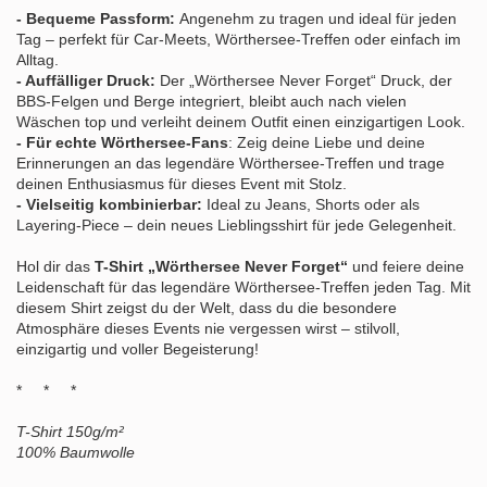
- Bequeme Passform:
Angenehm zu tragen und ideal für jeden
Tag – perfekt für Car-Meets, Wörthersee-Treffen oder einfach im
Alltag.
- Auffälliger Druck:
Der „Wörthersee Never Forget“ Druck, der
BBS-Felgen und Berge integriert, bleibt auch nach vielen
Wäschen top und verleiht deinem Outfit einen einzigartigen Look.
- Für echte Wörthersee-Fans
: Zeig deine Liebe und deine
Erinnerungen an das legendäre Wörthersee-Treffen und trage
deinen Enthusiasmus für dieses Event mit Stolz.
- Vielseitig kombinierbar:
Ideal zu Jeans, Shorts oder als
Layering-Piece – dein neues Lieblingsshirt für jede Gelegenheit.
Hol dir das
T-Shirt „Wörthersee Never Forget“
und feiere deine
Leidenschaft für das legendäre Wörthersee-Treffen jeden Tag. Mit
diesem Shirt zeigst du der Welt, dass du die besondere
Atmosphäre dieses Events nie vergessen wirst – stilvoll,
einzigartig und voller Begeisterung!
* * *
T-Shirt 150g/m²
100% Baumwolle